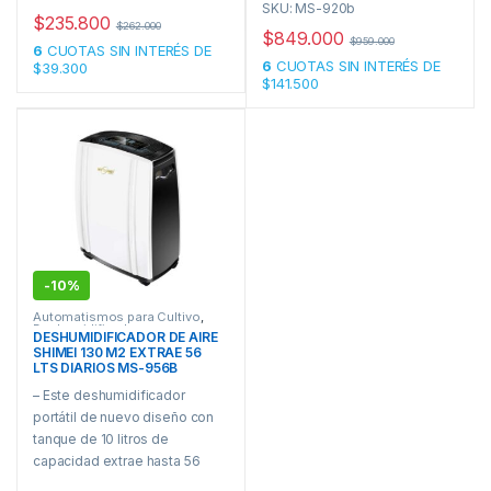
SKU: MS-920b
reducir y mantener el nivel de
barral Emerson, se puede
$
235.800
$
262.000
humedad en el aire.
$
849.000
adosar a luminarias principales
$
959.000
6
CUOTAS SIN INTERÉS DE
de Cosmel u otras marcas.
6
CUOTAS SIN INTERÉS DE
$39.300
– Capacidad de
$141.500
deshumidificación: 20 L/D
– Potencia: 200W
– Voltaje: 220V 50Hz
– Superficie de trabajo: 10-
50m2
– Tanque de agua: 2,2L
– Tamaño: 392 x 215 x 525mm
– Peso: 12 KG
GARANTIA: 6 meses
-
10%
Automatismos para Cultivo
,
Deshumidificadores
DESHUMIDIFICADOR DE AIRE
SHIMEI 130 M2 EXTRAE 56
LTS DIARIOS MS-956B
– Este deshumidificador
portátil de nuevo diseño con
tanque de 10 litros de
capacidad extrae hasta 56
litros de agua al día. El mismo