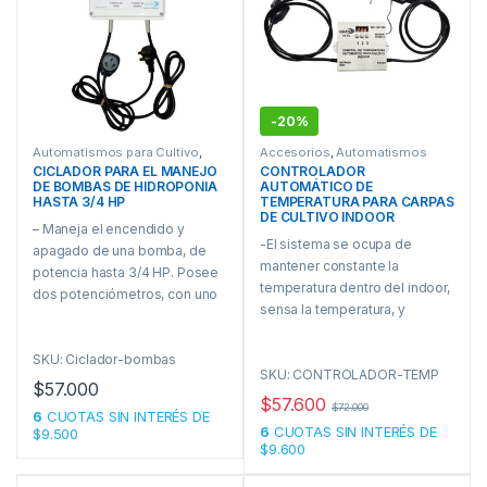
Después de setearlo, el
equipo se encarga de
mantener la temperatura y la
humedad deseada en forma
automática.
-
20%
Automatismos para Cultivo
,
Accesorios
,
Automatismos
Hidroponia
para Cultivo
CICLADOR PARA EL MANEJO
CONTROLADOR
DE BOMBAS DE HIDROPONIA
AUTOMÁTICO DE
HASTA 3/4 HP
TEMPERATURA PARA CARPAS
DE CULTIVO INDOOR
– Maneja el encendido y
-El sistema se ocupa de
apagado de una bomba, de
mantener constante la
potencia hasta 3/4 HP. Posee
temperatura dentro del indoor,
dos potenciómetros, con uno
sensa la temperatura, y
se regula el tiempo de
cuando esta supera los 29
activación de la bomba, y con
grados entrega una salida
SKU: Ciclador-bombas
el otro el tiempo de reposo
SKU: CONTROLADOR-TEMP
de220V para accionar
entre activación y activación.
$
57.000
extractores e intractores de
$
57.600
$
72.000
6
CUOTAS SIN INTERÉS DE
aire, así al renovar el aire en el
6
CUOTAS SIN INTERÉS DE
$9.500
interior, la temperatura baja,
$9.600
cuando la temperatura llega a
24 grados, corta la salida de