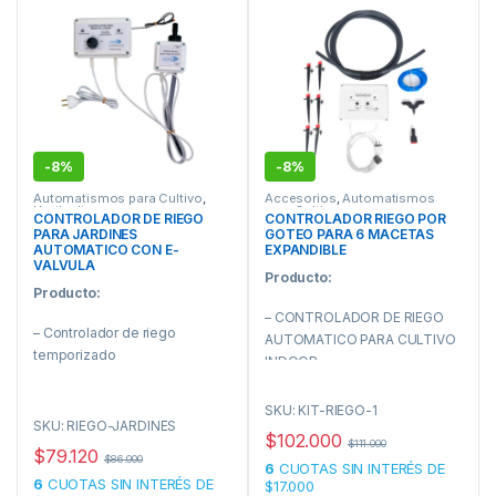
220 V, y los extractores se
detienen automáticamente.
-
8%
-
8%
Automatismos para Cultivo
,
Accesorios
,
Automatismos
Horticultura
para Cultivo
CONTROLADOR DE RIEGO
CONTROLADOR RIEGO POR
PARA JARDINES
GOTEO PARA 6 MACETAS
AUTOMATICO CON E-
EXPANDIBLE
VALVULA
Producto:
Producto:
– CONTROLADOR DE RIEGO
– Controlador de riego
AUTOMATICO PARA CULTIVO
temporizado
INDOOR
Descripción:
SKU: KIT-RIEGO-1
SKU: RIEGO-JARDINES
$
102.000
Este equipo es de muy fácil
$
111.000
$
79.120
$
86.000
manejo, simplemente con 2
6
CUOTAS SIN INTERÉS DE
6
CUOTAS SIN INTERÉS DE
$17.000
perillas (una regula el tiempo