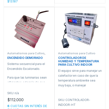
$13.187
de riego, y la otra regula el
tiempo entre riego y riego)
Podés elegir separar los
riegos entre 1 a 10 horas y la
duración de cada riego de 0 a
1 minuto.
Por ejemplo, podés organizar
el riego 15 segundos 1 vez por
hora, o 30 segundos cada 5
horas y así las variables que
Automatismos para Cultivo
,
Automatismos para Cultivo
necesites y que se ajusten a
Automatismos para
ENCENDIDO DEMORADO
CONTROLADOR DE
Instalaciones Eléctricas
las necesidades de tu cultivo y
HUMEDAD Y TEMPERATURA
Sistema secuencial para el
PARA CULTIVO INDOOR
esto se repetirá cíclicamente.
Encendido Escalonado.
El equipo sirve para manejar un
calefactor en caso de que la
Para que las luminarias sean
temperatura ambiente sea
eficientes, además de que
muy baja, o manejar
sean de buena calidad como
extractores de aire en caso de
las que te ofrecemos en
SKU: n/a
que ésta sea excesiva.
Cosmel, también es
$
112.000
SKU: CONTROLADOR-
También se lo puede
importante que el sistema de
INDOOR-HT
configurar para manejar un
6
CUOTAS SIN INTERÉS DE
instalación esté pensado