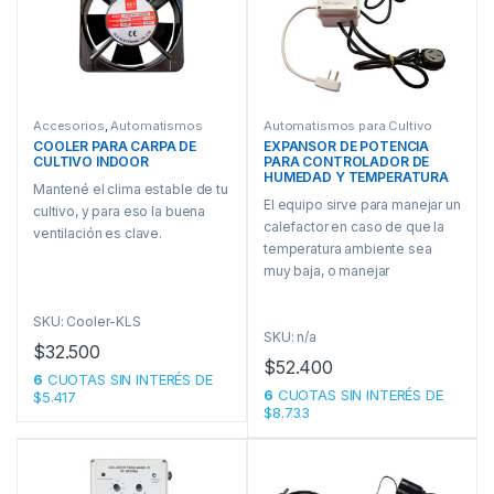
Accesorios
,
Automatismos
Automatismos para Cultivo
para Cultivo
COOLER PARA CARPA DE
EXPANSOR DE POTENCIA
CULTIVO INDOOR
PARA CONTROLADOR DE
HUMEDAD Y TEMPERATURA
Mantené el clima estable de tu
El equipo sirve para manejar un
cultivo, y para eso la buena
calefactor en caso de que la
ventilación es clave.
temperatura ambiente sea
muy baja, o manejar
extractores de aire en caso de
que ésta sea excesiva.
SKU: Cooler-KLS
SKU: n/a
También se lo puede
$
32.500
configurar para manejar un
$
52.400
6
CUOTAS SIN INTERÉS DE
humidificador en caso de que
6
CUOTAS SIN INTERÉS DE
$5.417
la humedad ambiente sea baja
$8.733
y se necesite elevar, o manejar
un deshumidificador en caso
de que ésta sea elevada y se
necesite bajarla.