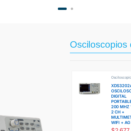
Osciloscopios
Osciloscopio
Premium Lí
Ch Owon
XDS3202A
OSCILOS
DIGITAL
PORTABL
200 MHZ 
2 CH +
MULTIME
WIFI + AG
$
2.677