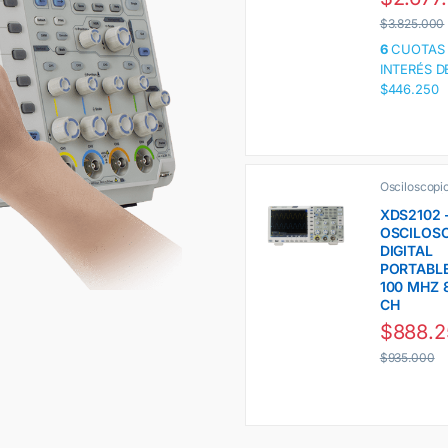
$
3.825.000
6
CUOTAS 
INTERÉS D
$446.250
Osciloscopio
Premium Lí
Ch Owon
,
XDS2102 
Osciloscopi
OSCILOS
DIGITAL
PORTABL
100 MHZ 8
CH
$
888.
$
935.000