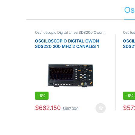
Product Carousel Tabs
Os
Osciloscopio Digital Línea SDS200 Owon
,
Oscilo
Osciloscopios Owon
OSCILOSCOPIO DIGITAL OWON
OSCI
SDS220 200 MHZ 2 CANALES 1
SDS21
GS/S
GS/S
-
5%
-
5%
$
662.150
$
57
$
697.000