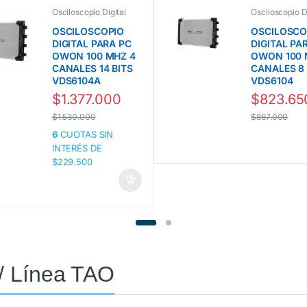
Osciloscopio Digital
Osciloscopio Di
para PC línea VDS
para PC línea
Owon
Owon
OSCILOSCOPIO
OSCILOSCO
DIGITAL PARA PC
DIGITAL PA
OWON 100 MHZ 4
OWON 100 
CANALES 14 BITS
CANALES 8 
VDS6104A
VDS6104
$
1.377.000
$
823.65
$
1.530.000
$
867.000
6
CUOTAS SIN
INTERÉS DE
$229.500
 / Línea TAO