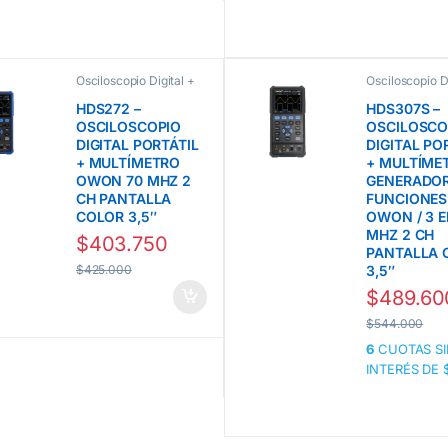
Osciloscopio Digital +
Osciloscopio Di
Multímetro línea HDS
Multímetro lí
Owon
Owon
HDS272 –
HDS307S –
OSCILOSCOPIO
OSCILOSCO
DIGITAL PORTÁTIL
DIGITAL PO
+ MULTÍMETRO
+ MULTÍME
OWON 70 MHZ 2
GENERADOR
CH PANTALLA
FUNCIONES
COLOR 3,5″
OWON / 3 EN
MHZ 2 CH
$
403.750
PANTALLA 
$
425.000
3,5″
$
489.60
$
544.000
6
CUOTAS SI
INTERÉS DE 