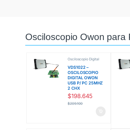
Osciloscopio Owon para 
Osciloscopio Digital
para PC línea VDS
Owon
VDS1022 –
OSCILOSCOPIO
DIGITAL OWON
USB P/ PC 25MHZ
2 CHX
$
198.645
$
209.100