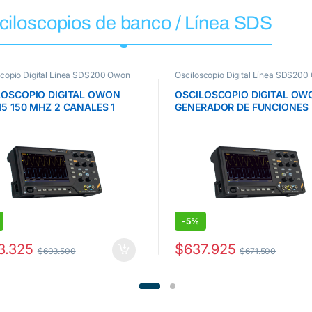
ciloscopios de banco / Línea SDS
scopio Digital Línea SDS200 Owon
Osciloscopio Digital Línea SDS20
Osciloscopios Owon
LOSCOPIO DIGITAL OWON
OSCILOSCOPIO DIGITAL OW
5 150 MHZ 2 CANALES 1
GENERADOR DE FUNCIONES
SDS215S 150 MHZ 2 CANALE
GS/S
-
5%
3.325
$
637.925
$
603.500
$
671.500