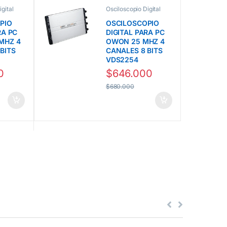
gital
Osciloscopio Digital
 VDS
para PC línea VDS
Owon
,
Osciloscopios
PIO
OSCILOSCOPIO
Owon
RA PC
DIGITAL PARA PC
MHZ 4
OWON 25 MHZ 4
BITS
CANALES 8 BITS
VDS2254
0
$
646.000
$
680.000