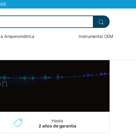
000
za Amperométrica
Accesorios
Instrumental CEM
on
Hasta
2 años de garantía