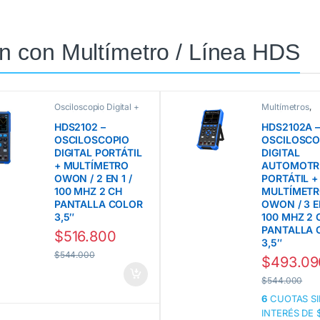
on con Multímetro / Línea HDS
Osciloscopio Digital +
Multímetros
,
Multímetro línea HDS
Multímetros 
Owon
Osciloscopio Di
HDS2102 –
HDS2102A –
Multímetro lí
OSCILOSCOPIO
OSCILOSCO
Owon
,
Oscilos
Owon
DIGITAL PORTÁTIL
DIGITAL
+ MULTÍMETRO
AUTOMOTR
OWON / 2 EN 1 /
PORTÁTIL +
100 MHZ 2 CH
MULTÍMET
PANTALLA COLOR
OWON / 3 EN
3,5″
100 MHZ 2 
PANTALLA 
$
516.800
3,5″
$
544.000
$
493.09
$
544.000
6
CUOTAS SI
INTERÉS DE 