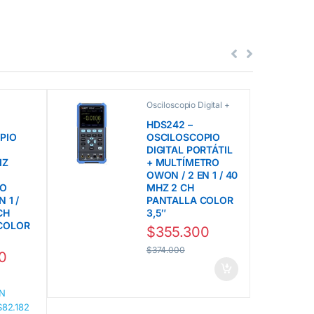
Osciloscopio Digital +
Owon
,
Multímetro línea HDS
gital +
Owon
HDS242 –
nea HDS
PIO
OSCILOSCOPIO
copios
DIGITAL PORTÁTIL
IZ
+ MULTÍMETRO
OWON / 2 EN 1 / 40
RO
MHZ 2 CH
 1 /
PANTALLA COLOR
CH
3,5″
COLOR
$
355.300
$
374.000
0
N
$82.182