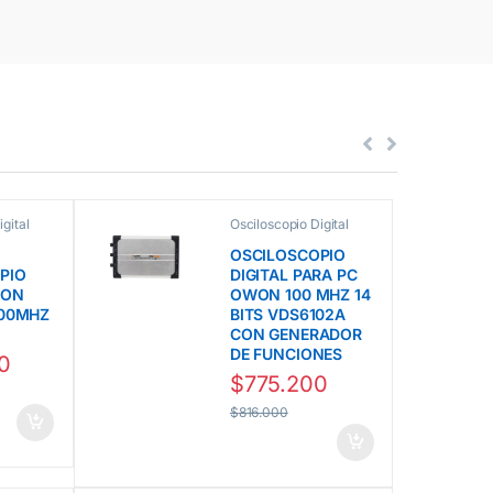
gital
Osciloscopio Digital
 VDS
para PC línea VDS
Owon
OSCILOSCOPIO
PIO
DIGITAL PARA PC
WON
OWON 100 MHZ 14
100MHZ
BITS VDS6102A
CON GENERADOR
DE FUNCIONES
0
$
775.200
$
816.000