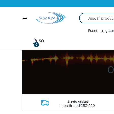
Osciloscopios
Multímetros
Fuentes regula
$
0
0
O
Envío gratis
a partir de $250.000