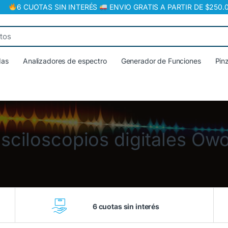
6 CUOTAS SIN INTERÉS
ENVIO GRATIS A PARTIR DE $250.
das
Analizadores de espectro
Generador de Funciones
Pin
sciloscopios digitales Ow
6 cuotas sin interés