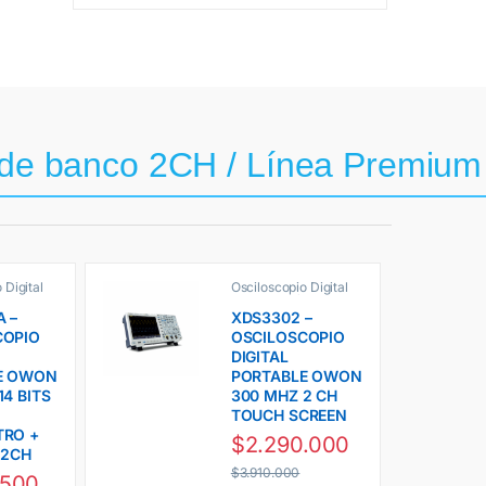
 de banco 2CH / Línea Premiu
 Digital
Osciloscopio Digital
nea XDS 2
Premium Línea XDS 2
Ch Owon
 –
XDS3302 –
COPIO
OSCILOSCOPIO
DIGITAL
E OWON
PORTABLE OWON
14 BITS
300 MHZ 2 CH
TOUCH SCREEN
TRO +
$
2.290.000
 2CH
$
3.910.000
.500