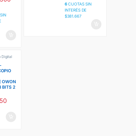
6
CUOTAS SIN
INTERÉS DE
SIN
$381.667
E
 Digital
nea XDS 2
–
os Owon
COPIO
E OWON
 BITS 2
250