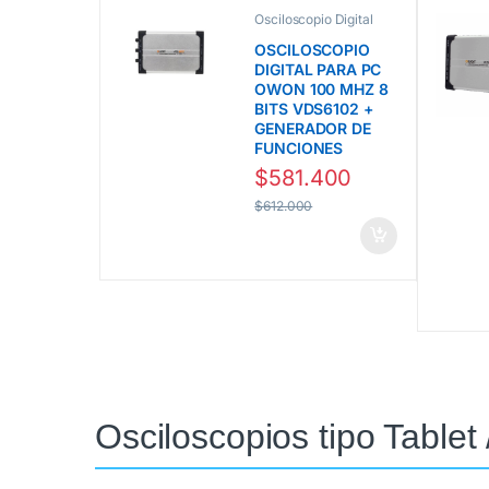
Osciloscopio Digital
para PC línea VDS
Owon
OSCILOSCOPIO
DIGITAL PARA PC
OWON 100 MHZ 8
BITS VDS6102 +
GENERADOR DE
FUNCIONES
$
581.400
$
612.000
Osciloscopios tipo Tablet