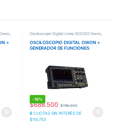
0 Owon
,
Osciloscopio Digital Línea SDS200 Owon
,
Osciloscop
Osciloscopios Owon
Oscilosco
ON +
OSCILOSCOPIO DIGITAL OWON +
OSCILOS
GENERADOR DE FUNCIONES
GENERAD
S 1
SDS220S 200 MHZ 2 CANALES 1
SDS210S
GS/S
GS/S
-
10%
-
8%
$
688.500
$
579.
$
765.000
6
CUOTAS SIN INTERÉS DE
6
CUOTAS 
$114.750
$96.500