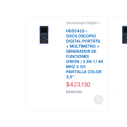
Osciloscopio Digital +
Multímetro línea HDS
Owon
HDS242S –
OSCILOSCOPIO
DIGITAL PORTÁTIL
+ MULTÍMETRO +
GENERADOR DE
FUNCIONES
OWON / 3 EN 1 / 40
MHZ 2 CH
PANTALLA COLOR
3,5″
$
423.130
$
445.400