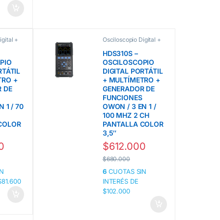
gital +
Osciloscopio Digital +
nea HDS
Multímetro línea HDS
Owon
HDS310S –
PIO
OSCILOSCOPIO
RTÁTIL
DIGITAL PORTÁTIL
TRO +
+ MULTÍMETRO +
 DE
GENERADOR DE
FUNCIONES
 1 / 70
OWON / 3 EN 1 /
100 MHZ 2 CH
COLOR
PANTALLA COLOR
3,5″
0
$
612.000
$
680.000
N
6
CUOTAS SIN
$81.600
INTERÉS DE
$102.000