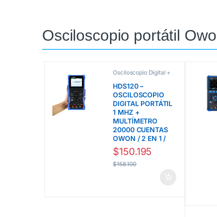
Osciloscopio portátil Ow
Osciloscopio Digital +
Multímetro línea HDS
Owon
,
Osciloscopios
HDS120 –
Owon
OSCILOSCOPIO
DIGITAL PORTÁTIL
1 MHZ +
MULTÍMETRO
20000 CUENTAS
OWON / 2 EN 1 /
$
150.195
$
158.100