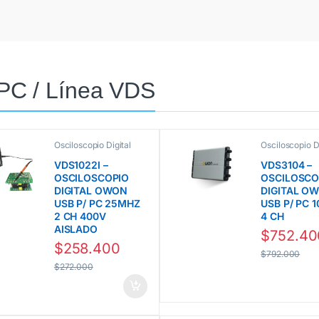
PC / Línea VDS
Osciloscopio Digital
Osciloscopio Di
para PC línea VDS
para PC línea
Owon
Owon
VDS1022I –
VDS3104 –
OSCILOSCOPIO
OSCILOSCO
DIGITAL OWON
DIGITAL O
USB P/ PC 25MHZ
USB P/ PC 
2 CH 400V
4 CH
AISLADO
$
752.40
$
258.400
$
792.000
$
272.000