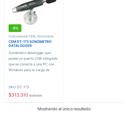
-
5%
Instrumental CEM
,
Sonómetro
CEM DT-173 SONÓMETRO
DATALOGGER
Sonómetro datalogger que
posee un puerto USB integrado
que se conecta a una PC con
Windows para la carga de
registro de los datos. Este es un
instrumento ideal para el control
SKU: DT-173
de
ruido en áreas tanto de fábricas,
$
313.310
$
329.800
como de escuelas, negocios y
tráfico.
Mostrando el único resultado